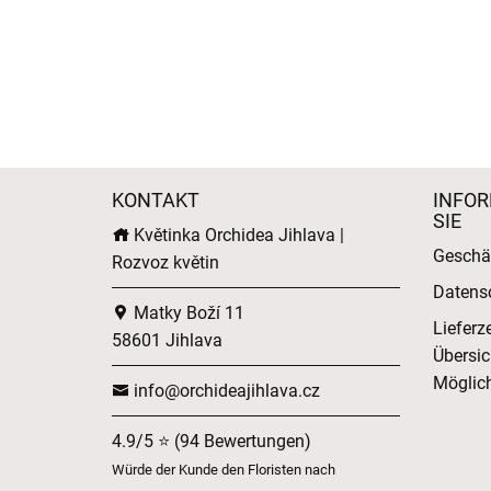
KONTAKT
INFOR
SIE
Květinka Orchidea Jihlava |
Geschä
Rozvoz květin
Datens
Matky Boží 11
Lieferz
58601 Jihlava
Übersic
Möglich
info@orchideajihlava.cz
4.9/5 ⭐ (94 Bewertungen)
Würde der Kunde den Floristen nach