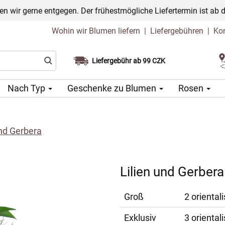
n wir gerne entgegen. Der frühestmögliche Liefertermin ist ab 
Wohin wir Blumen liefern
|
Liefergebühren
|
Ko
Liefergebühr ab 99 CZK
Wählen Sie Ihr Lieferdatum
Nach Typ
Geschenke zu Blumen
Rosen
und Gerbera
Lilien und Gerbera
Groß
2 orientali
Exklusiv
3 orientali